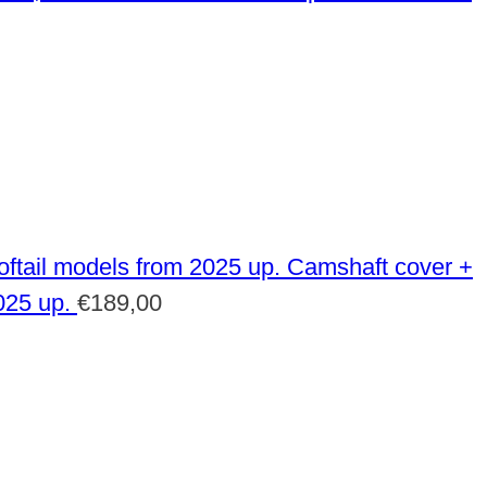
Camshaft cover +
025 up.
€
189,00