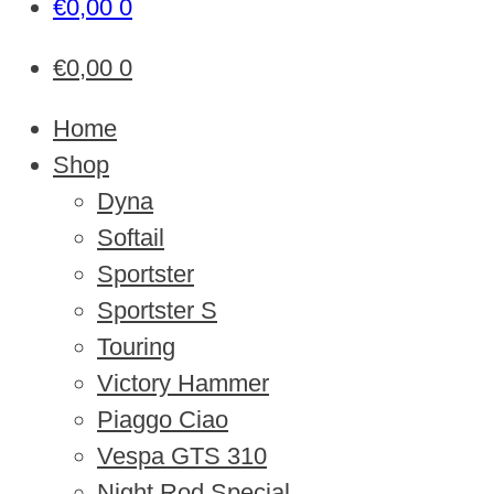
€
0,00
0
€
0,00
0
Home
Shop
Dyna
Softail
Sportster
Sportster S
Touring
Victory Hammer
Piaggo Ciao
Vespa GTS 310
Night Rod Special