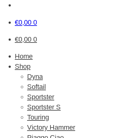
€
0,00
0
€
0,00
0
Home
Shop
Dyna
Softail
Sportster
Sportster S
Touring
Victory Hammer
Piaggo Ciao