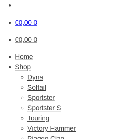
€
0,00
0
€
0,00
0
Home
Shop
Dyna
Softail
Sportster
Sportster S
Touring
Victory Hammer
Piaggo Ciao