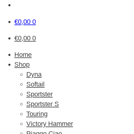
€
0,00
0
€
0,00
0
Home
Shop
Dyna
Softail
Sportster
Sportster S
Touring
Victory Hammer
Piaggo Ciao