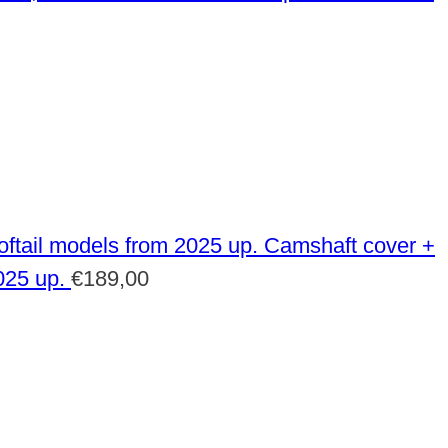
Camshaft cover +
025 up.
€
189,00