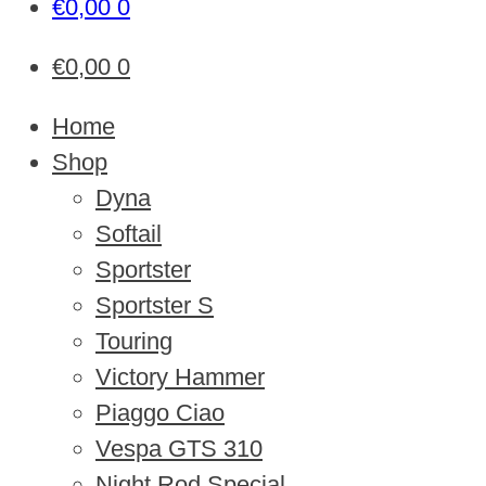
€
0,00
0
€
0,00
0
Home
Shop
Dyna
Softail
Sportster
Sportster S
Touring
Victory Hammer
Piaggo Ciao
Vespa GTS 310
Night Rod Special