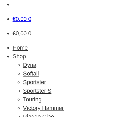
€
0,00
0
€
0,00
0
Home
Shop
Dyna
Softail
Sportster
Sportster S
Touring
Victory Hammer
Piaggo Ciao