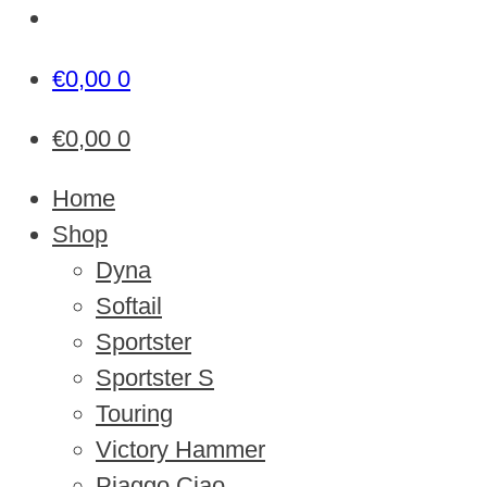
€
0,00
0
€
0,00
0
Home
Shop
Dyna
Softail
Sportster
Sportster S
Touring
Victory Hammer
Piaggo Ciao