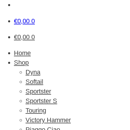
€
0,00
0
€
0,00
0
Home
Shop
Dyna
Softail
Sportster
Sportster S
Touring
Victory Hammer
Piaggo Ciao