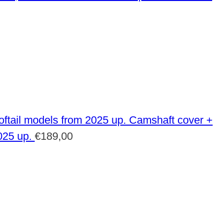
Camshaft cover +
025 up.
€
189,00