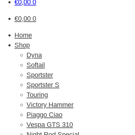
€
0,00
0
€
0,00
0
Home
Shop
Dyna
Softail
Sportster
Sportster S
Touring
Victory Hammer
Piaggo Ciao
Vespa GTS 310
Night Rod Special