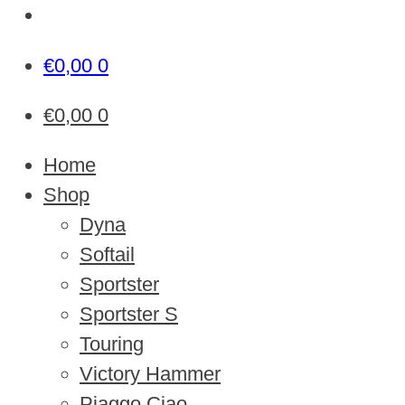
€
0,00
0
€
0,00
0
Home
Shop
Dyna
Softail
Sportster
Sportster S
Touring
Victory Hammer
Piaggo Ciao