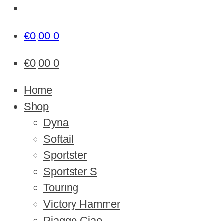
€
0,00
0
€
0,00
0
Home
Shop
Dyna
Softail
Sportster
Sportster S
Touring
Victory Hammer
Piaggo Ciao