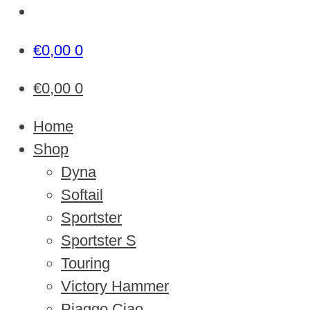
€
0,00
0
€
0,00
0
Home
Shop
Dyna
Softail
Sportster
Sportster S
Touring
Victory Hammer
Piaggo Ciao