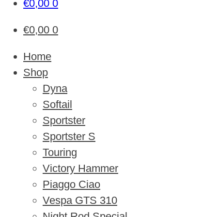
€
0,00
0
€
0,00
0
Home
Shop
Dyna
Softail
Sportster
Sportster S
Touring
Victory Hammer
Piaggo Ciao
Vespa GTS 310
Night Rod Special