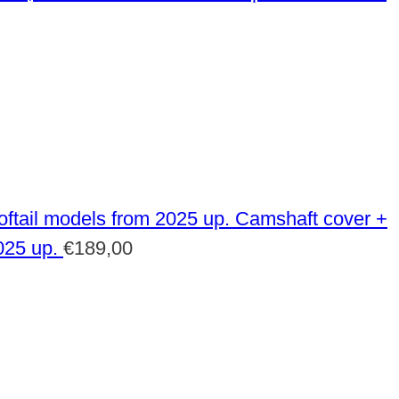
Camshaft cover +
025 up.
€
189,00