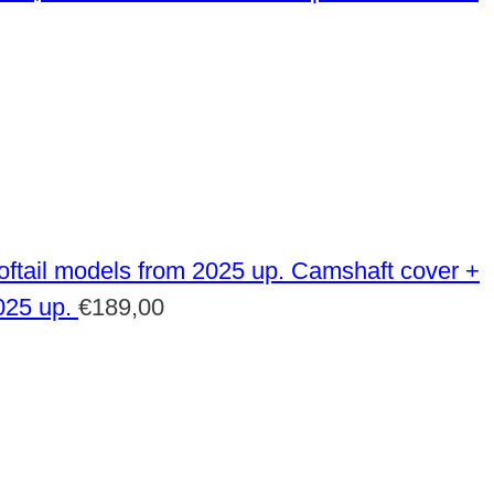
Camshaft cover +
025 up.
€
189,00