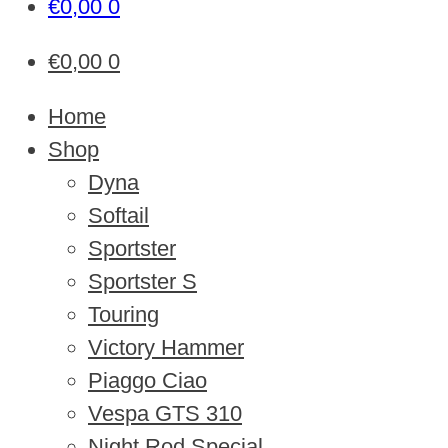
€
0,00
0
€
0,00
0
Home
Shop
Dyna
Softail
Sportster
Sportster S
Touring
Victory Hammer
Piaggo Ciao
Vespa GTS 310
Night Rod Special