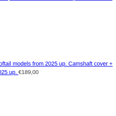
Camshaft cover +
025 up.
€
189,00