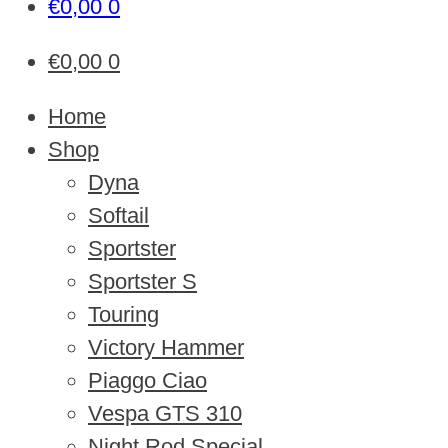
€
0,00
0
€
0,00
0
Home
Shop
Dyna
Softail
Sportster
Sportster S
Touring
Victory Hammer
Piaggo Ciao
Vespa GTS 310
Night Rod Special