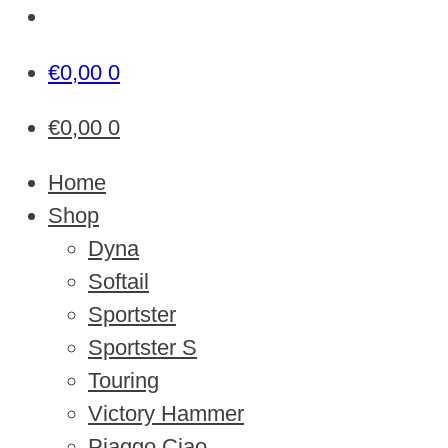
€
0,00
0
€
0,00
0
Home
Shop
Dyna
Softail
Sportster
Sportster S
Touring
Victory Hammer
Piaggo Ciao