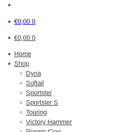
€
0,00
0
€
0,00
0
Home
Shop
Dyna
Softail
Sportster
Sportster S
Touring
Victory Hammer
Piaggo Ciao