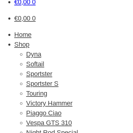
€
0,00
0
€
0,00
0
Home
Shop
Dyna
Softail
Sportster
Sportster S
Touring
Victory Hammer
Piaggo Ciao
Vespa GTS 310
Night Rod Special