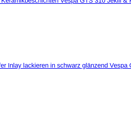
Vespa GTS 310 Jekill &
Vespa G