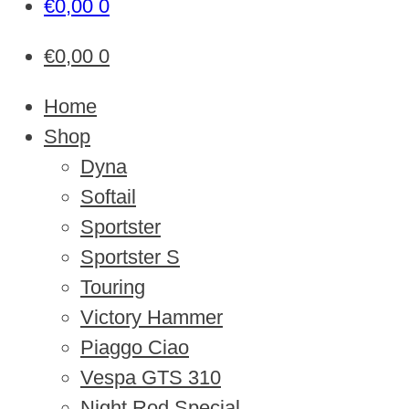
€
0,00
0
€
0,00
0
Home
Shop
Dyna
Softail
Sportster
Sportster S
Touring
Victory Hammer
Piaggo Ciao
Vespa GTS 310
Night Rod Special