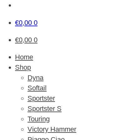
€
0,00
0
€
0,00
0
Home
Shop
Dyna
Softail
Sportster
Sportster S
Touring
Victory Hammer
Piaggo Ciao