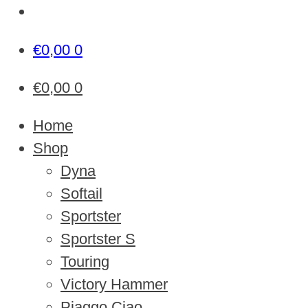
€
0,00
0
€
0,00
0
Home
Shop
Dyna
Softail
Sportster
Sportster S
Touring
Victory Hammer
Piaggo Ciao