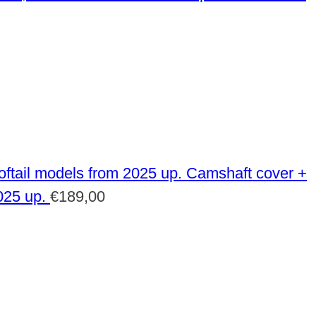
Camshaft cover +
025 up.
€
189,00