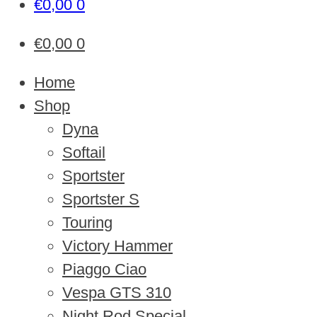
€
0,00
0
€
0,00
0
Home
Shop
Dyna
Softail
Sportster
Sportster S
Touring
Victory Hammer
Piaggo Ciao
Vespa GTS 310
Night Rod Special