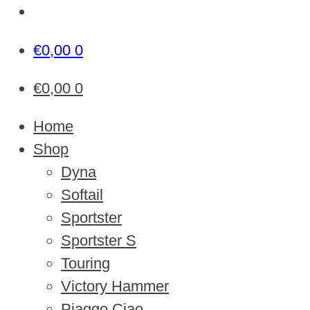
€
0,00
0
€
0,00
0
Home
Shop
Dyna
Softail
Sportster
Sportster S
Touring
Victory Hammer
Piaggo Ciao