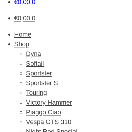
€
0,00
0
€
0,00
0
Home
Shop
Dyna
Softail
Sportster
Sportster S
Touring
Victory Hammer
Piaggo Ciao
Vespa GTS 310
Night Rod Special