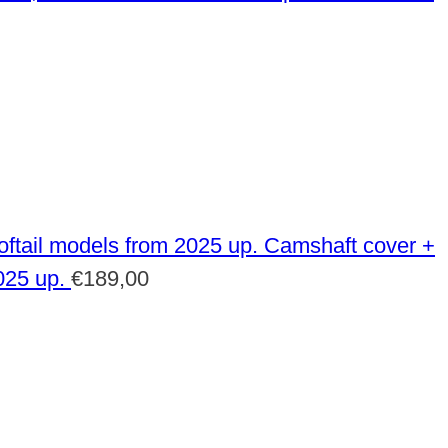
Camshaft cover +
025 up.
€
189,00