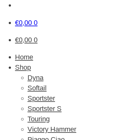
€
0,00
0
€
0,00
0
Home
Shop
Dyna
Softail
Sportster
Sportster S
Touring
Victory Hammer
Piaggo Ciao