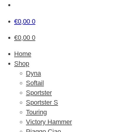
€
0,00
0
€
0,00
0
Home
Shop
Dyna
Softail
Sportster
Sportster S
Touring
Victory Hammer
Piaggo Ciao