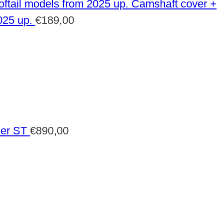
Camshaft cover +
025 up.
€
189,00
der ST
€
890,00