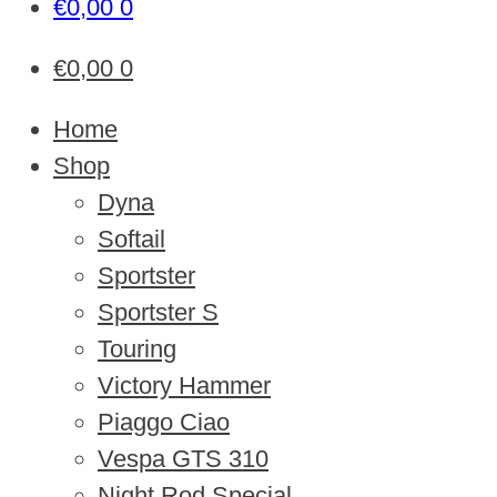
€
0,00
0
€
0,00
0
Home
Shop
Dyna
Softail
Sportster
Sportster S
Touring
Victory Hammer
Piaggo Ciao
Vespa GTS 310
Night Rod Special