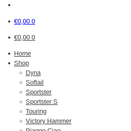
€
0,00
0
€
0,00
0
Home
Shop
Dyna
Softail
Sportster
Sportster S
Touring
Victory Hammer
Piaggo Ciao