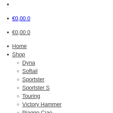
€
0,00
0
€
0,00
0
Home
Shop
Dyna
Softail
Sportster
Sportster S
Touring
Victory Hammer
Piaggo Ciao