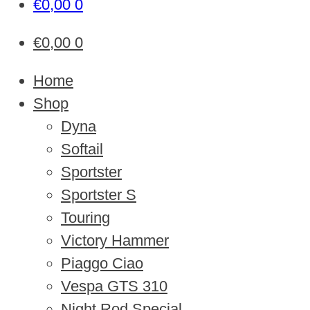
€
0,00
0
€
0,00
0
Home
Shop
Dyna
Softail
Sportster
Sportster S
Touring
Victory Hammer
Piaggo Ciao
Vespa GTS 310
Night Rod Special