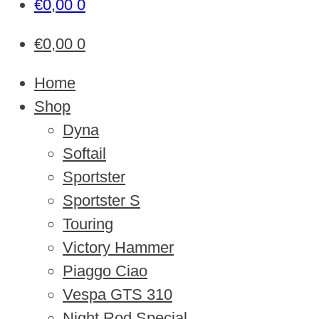
€
0,00
0
€
0,00
0
Home
Shop
Dyna
Softail
Sportster
Sportster S
Touring
Victory Hammer
Piaggo Ciao
Vespa GTS 310
Night Rod Special