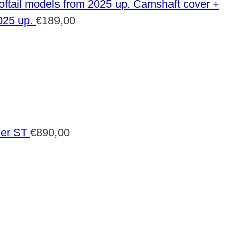
Camshaft cover +
025 up.
€
189,00
der ST
€
890,00