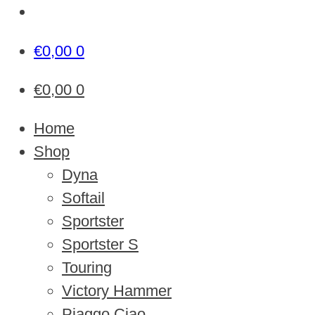
€
0,00
0
€
0,00
0
Home
Shop
Dyna
Softail
Sportster
Sportster S
Touring
Victory Hammer
Piaggo Ciao