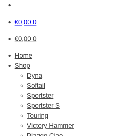
€
0,00
0
€
0,00
0
Home
Shop
Dyna
Softail
Sportster
Sportster S
Touring
Victory Hammer
Piaggo Ciao