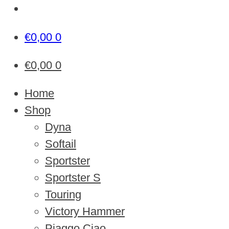
€
0,00
0
€
0,00
0
Home
Shop
Dyna
Softail
Sportster
Sportster S
Touring
Victory Hammer
Piaggo Ciao