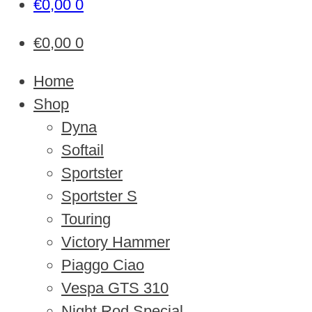
€
0,00
0
€
0,00
0
Home
Shop
Dyna
Softail
Sportster
Sportster S
Touring
Victory Hammer
Piaggo Ciao
Vespa GTS 310
Night Rod Special