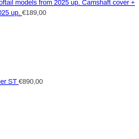
Camshaft cover +
025 up.
€
189,00
der ST
€
890,00