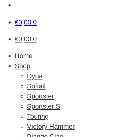
€
0,00
0
€
0,00
0
Home
Shop
Dyna
Softail
Sportster
Sportster S
Touring
Victory Hammer
Piaggo Ciao