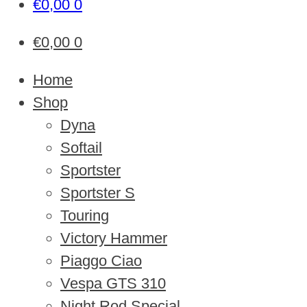
€
0,00
0
€
0,00
0
Home
Shop
Dyna
Softail
Sportster
Sportster S
Touring
Victory Hammer
Piaggo Ciao
Vespa GTS 310
Night Rod Special