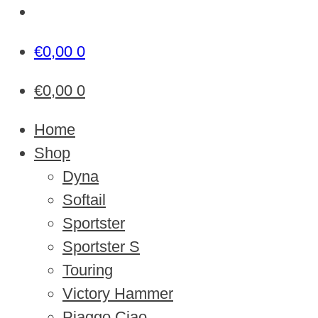
€
0,00
0
€
0,00
0
Home
Shop
Dyna
Softail
Sportster
Sportster S
Touring
Victory Hammer
Piaggo Ciao