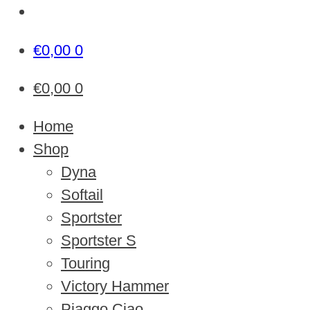
€
0,00
0
€
0,00
0
Home
Shop
Dyna
Softail
Sportster
Sportster S
Touring
Victory Hammer
Piaggo Ciao