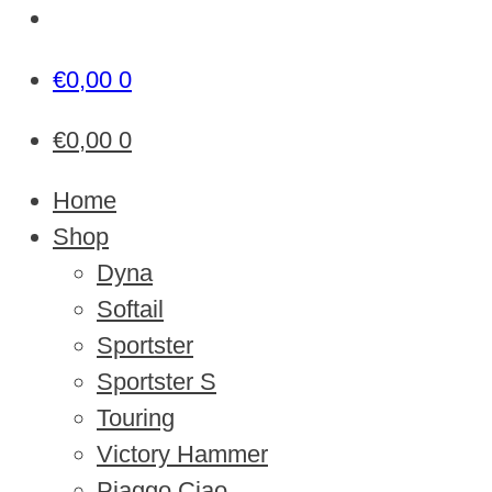
€
0,00
0
€
0,00
0
Home
Shop
Dyna
Softail
Sportster
Sportster S
Touring
Victory Hammer
Piaggo Ciao