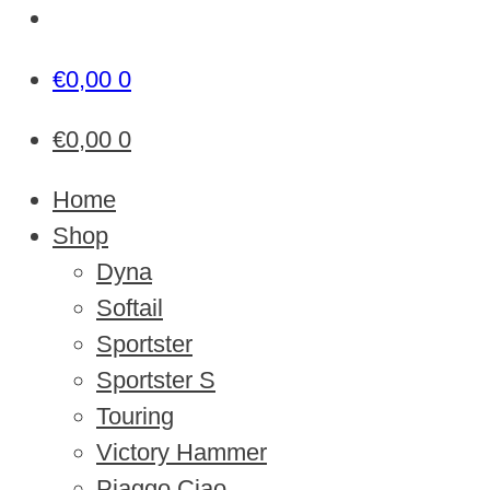
€
0,00
0
€
0,00
0
Home
Shop
Dyna
Softail
Sportster
Sportster S
Touring
Victory Hammer
Piaggo Ciao