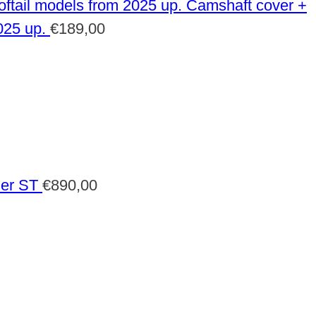
Camshaft cover +
025 up.
€
189,00
der ST
€
890,00