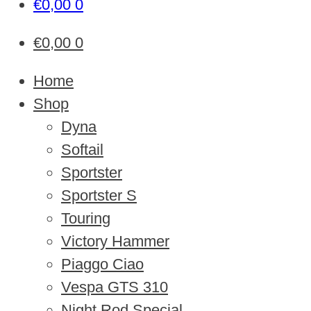
€
0,00
0
€
0,00
0
Home
Shop
Dyna
Softail
Sportster
Sportster S
Touring
Victory Hammer
Piaggo Ciao
Vespa GTS 310
Night Rod Special