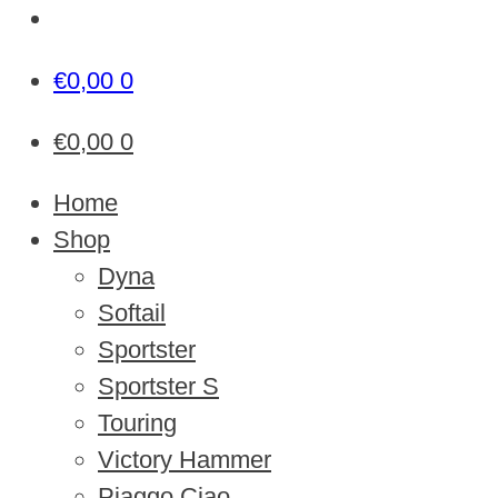
€
0,00
0
€
0,00
0
Home
Shop
Dyna
Softail
Sportster
Sportster S
Touring
Victory Hammer
Piaggo Ciao