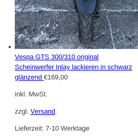
Vespa GTS 300/310 original
Scheinwerfer Inlay lackieren in schwarz
glänzend
€
169,00
inkl. MwSt.
zzgl.
Versand
Lieferzeit:
7-10 Werktage