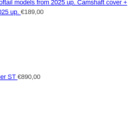
Camshaft cover +
025 up.
€
189,00
der ST
€
890,00