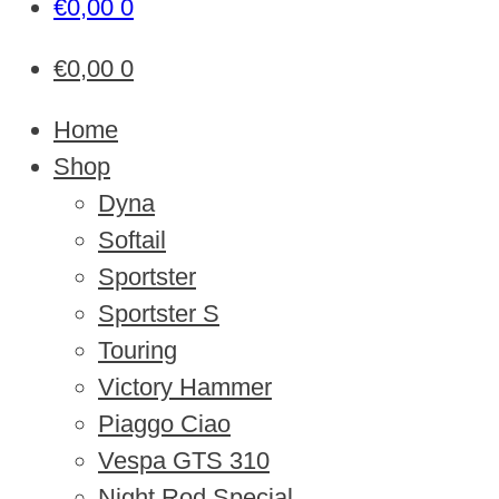
€
0,00
0
€
0,00
0
Home
Shop
Dyna
Softail
Sportster
Sportster S
Touring
Victory Hammer
Piaggo Ciao
Vespa GTS 310
Night Rod Special