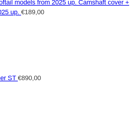
Camshaft cover +
025 up.
€
189,00
der ST
€
890,00