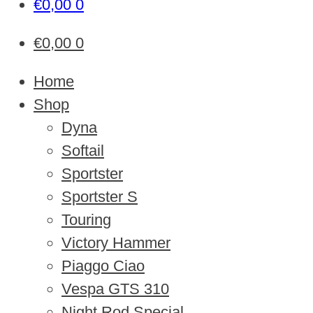
€
0,00
0
€
0,00
0
Home
Shop
Dyna
Softail
Sportster
Sportster S
Touring
Victory Hammer
Piaggo Ciao
Vespa GTS 310
Night Rod Special