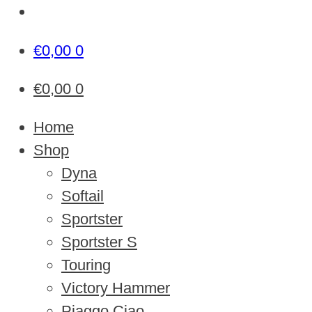
€
0,00
0
€
0,00
0
Home
Shop
Dyna
Softail
Sportster
Sportster S
Touring
Victory Hammer
Piaggo Ciao