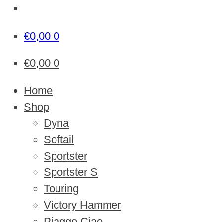
€
0,00
0
€
0,00
0
Home
Shop
Dyna
Softail
Sportster
Sportster S
Touring
Victory Hammer
Piaggo Ciao