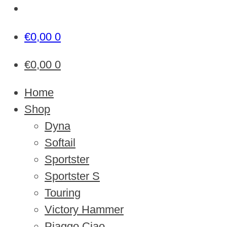
€
0,00
0
€
0,00
0
Home
Shop
Dyna
Softail
Sportster
Sportster S
Touring
Victory Hammer
Piaggo Ciao