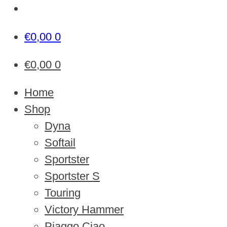
€
0,00
0
€
0,00
0
Home
Shop
Dyna
Softail
Sportster
Sportster S
Touring
Victory Hammer
Piaggo Ciao