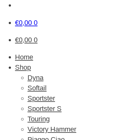
€
0,00
0
€
0,00
0
Home
Shop
Dyna
Softail
Sportster
Sportster S
Touring
Victory Hammer
Piaggo Ciao